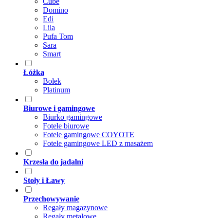
Cube
Domino
Edi
Lila
Pufa Tom
Sara
Smart
Łóżka
Bolek
Platinum
Biurowe i gamingowe
Biurko gamingowe
Fotele biurowe
Fotele gamingowe COYOTE
Fotele gamingowe LED z masażem
Krzesła do jadalni
Stoły i Ławy
Przechowywanie
Regały magazynowe
Regały metalowe