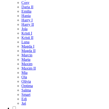
Cosy
Daria II
Emilia
Hania
Harry I
Harry II
Jola
Kristi I
Kristi II
Luna
Magda I
Magda II
Marcin
Marta
Maxim
Maxim II
Mia
Ola
Olivia
Optima
Salma
Smart
Edi
Jaś