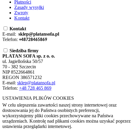
Płatności
Zasady wysyłki
Zwroty
Kontakt
Kontakt
E-mail:
sklep@platansofa.pl
Telefon:
+48728465869
Siedziba firmy
PLATAN SOFA sp. z o. o.
ul. Jagiellońska 50/57
70 - 382 Szczecin
NIP 8522664861
REGON 386571232
E-mail:
sklep@platansofa.pl
Telefon:
+48
728 465 869
USTAWIENIA PLIKÓW COOKIES
W celu ulepszenia zawartości naszej strony internetowej oraz
dostosowania jej do Państwa osobistych preferencji,
wykorzystujemy pliki cookies przechowywane na Państwa
urządzeniach. Kontrolę nad plikami cookies można uzyskać poprzez
ustawienia przeglądarki internetowej.