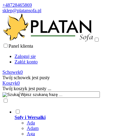
+48728465869
sklep@platansofa.pl
Panel klienta
Zaloguj się
Załóż konto
Schowek
0
Twój schowek jest pusty
Koszyk
0
Twój koszyk jest pusty ...
Sofy i Wersalki
Ada
Adam
Aga