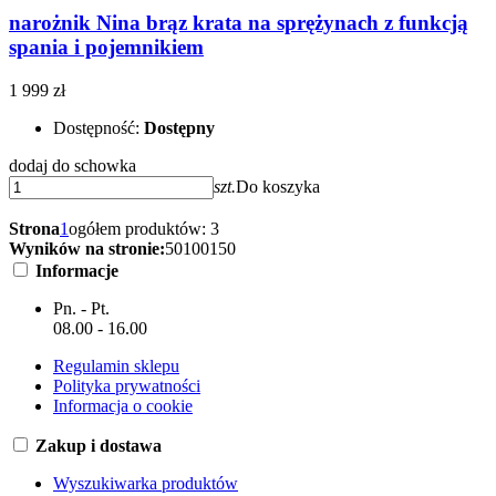
narożnik Nina brąz krata na sprężynach z funkcją
spania i pojemnikiem
1 999 zł
Dostępność:
Dostępny
dodaj do schowka
szt.
Do koszyka
Strona
1
ogółem produktów: 3
Wyników na stronie:
50
100
150
Informacje
Pn. - Pt.
08.00 - 16.00
Regulamin sklepu
Polityka prywatności
Informacja o cookie
Zakup i dostawa
Wyszukiwarka produktów