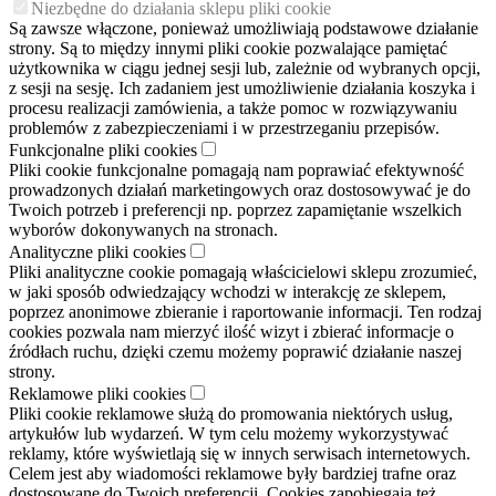
Niezbędne do działania sklepu pliki cookie
Są zawsze włączone, ponieważ umożliwiają podstawowe działanie
strony. Są to między innymi pliki cookie pozwalające pamiętać
użytkownika w ciągu jednej sesji lub, zależnie od wybranych opcji,
z sesji na sesję. Ich zadaniem jest umożliwienie działania koszyka i
procesu realizacji zamówienia, a także pomoc w rozwiązywaniu
problemów z zabezpieczeniami i w przestrzeganiu przepisów.
Funkcjonalne pliki cookies
Pliki cookie funkcjonalne pomagają nam poprawiać efektywność
prowadzonych działań marketingowych oraz dostosowywać je do
Twoich potrzeb i preferencji np. poprzez zapamiętanie wszelkich
wyborów dokonywanych na stronach.
Analityczne pliki cookies
Pliki analityczne cookie pomagają właścicielowi sklepu zrozumieć,
w jaki sposób odwiedzający wchodzi w interakcję ze sklepem,
poprzez anonimowe zbieranie i raportowanie informacji. Ten rodzaj
cookies pozwala nam mierzyć ilość wizyt i zbierać informacje o
źródłach ruchu, dzięki czemu możemy poprawić działanie naszej
strony.
Reklamowe pliki cookies
Pliki cookie reklamowe służą do promowania niektórych usług,
artykułów lub wydarzeń. W tym celu możemy wykorzystywać
reklamy, które wyświetlają się w innych serwisach internetowych.
Celem jest aby wiadomości reklamowe były bardziej trafne oraz
dostosowane do Twoich preferencji. Cookies zapobiegają też