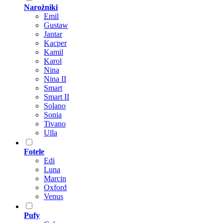
Narożniki
Emil
Gustaw
Jantar
Kacper
Kamil
Karol
Nina
Nina II
Smart
Smart II
Solano
Sonia
Tivano
Ulla
Fotele
Edi
Luna
Marcin
Oxford
Venus
Pufy