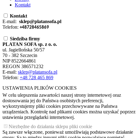
Kontakt
Kontakt
E-mail:
sklep@platansofa.pl
Telefon:
+48728465869
Siedziba firmy
PLATAN SOFA sp. z o. o.
ul. Jagiellońska 50/57
70 - 382 Szczecin
NIP 8522664861
REGON 386571232
E-mail:
sklep@platansofa.pl
Telefon:
+48
728 465 869
USTAWIENIA PLIKÓW COOKIES
W celu ulepszenia zawartości naszej strony internetowej oraz
dostosowania jej do Państwa osobistych preferencji,
wykorzystujemy pliki cookies przechowywane na Państwa
urządzeniach. Kontrolę nad plikami cookies można uzyskać poprzez
ustawienia przeglądarki internetowej.
Niezbędne do działania sklepu pliki cookie
Są zawsze włączone, ponieważ umożliwiają podstawowe działanie
strony. Są to między innymi pliki cookie pozwalające pamiętać