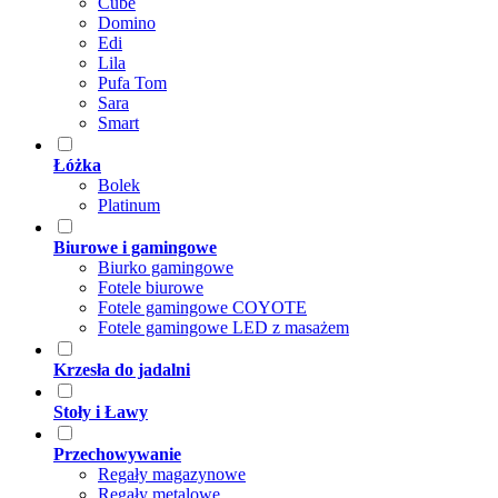
Cube
Domino
Edi
Lila
Pufa Tom
Sara
Smart
Łóżka
Bolek
Platinum
Biurowe i gamingowe
Biurko gamingowe
Fotele biurowe
Fotele gamingowe COYOTE
Fotele gamingowe LED z masażem
Krzesła do jadalni
Stoły i Ławy
Przechowywanie
Regały magazynowe
Regały metalowe