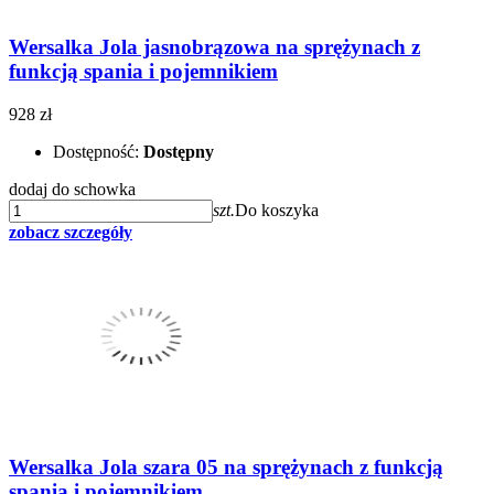
Wersalka Jola jasnobrązowa na sprężynach z
funkcją spania i pojemnikiem
928 zł
Dostępność:
Dostępny
dodaj do schowka
szt.
Do koszyka
zobacz szczegóły
Wersalka Jola szara 05 na sprężynach z funkcją
spania i pojemnikiem