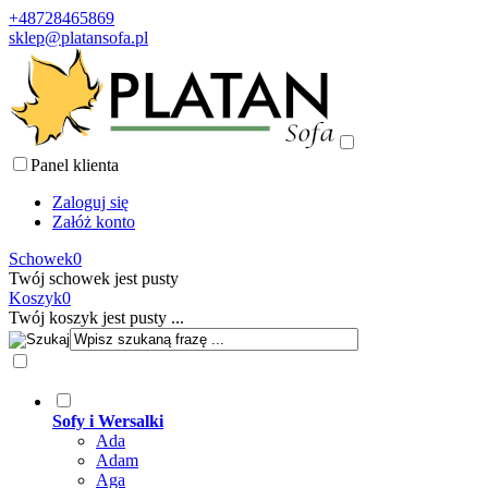
+48728465869
sklep@platansofa.pl
Panel klienta
Zaloguj się
Załóż konto
Schowek
0
Twój schowek jest pusty
Koszyk
0
Twój koszyk jest pusty ...
Sofy i Wersalki
Ada
Adam
Aga