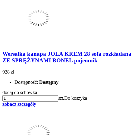
Wersalka kanapa JOLA KREM 28 sofa rozkładana
ZE SPRĘŻYNAMI BONEL pojemnik
928 zł
Dostępność:
Dostępny
dodaj do schowka
szt.
Do koszyka
zobacz szczegóły