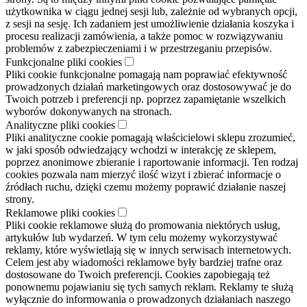
użytkownika w ciągu jednej sesji lub, zależnie od wybranych opcji,
z sesji na sesję. Ich zadaniem jest umożliwienie działania koszyka i
procesu realizacji zamówienia, a także pomoc w rozwiązywaniu
problemów z zabezpieczeniami i w przestrzeganiu przepisów.
Funkcjonalne pliki cookies
Pliki cookie funkcjonalne pomagają nam poprawiać efektywność
prowadzonych działań marketingowych oraz dostosowywać je do
Twoich potrzeb i preferencji np. poprzez zapamiętanie wszelkich
wyborów dokonywanych na stronach.
Analityczne pliki cookies
Pliki analityczne cookie pomagają właścicielowi sklepu zrozumieć,
w jaki sposób odwiedzający wchodzi w interakcję ze sklepem,
poprzez anonimowe zbieranie i raportowanie informacji. Ten rodzaj
cookies pozwala nam mierzyć ilość wizyt i zbierać informacje o
źródłach ruchu, dzięki czemu możemy poprawić działanie naszej
strony.
Reklamowe pliki cookies
Pliki cookie reklamowe służą do promowania niektórych usług,
artykułów lub wydarzeń. W tym celu możemy wykorzystywać
reklamy, które wyświetlają się w innych serwisach internetowych.
Celem jest aby wiadomości reklamowe były bardziej trafne oraz
dostosowane do Twoich preferencji. Cookies zapobiegają też
ponownemu pojawianiu się tych samych reklam. Reklamy te służą
wyłącznie do informowania o prowadzonych działaniach naszego