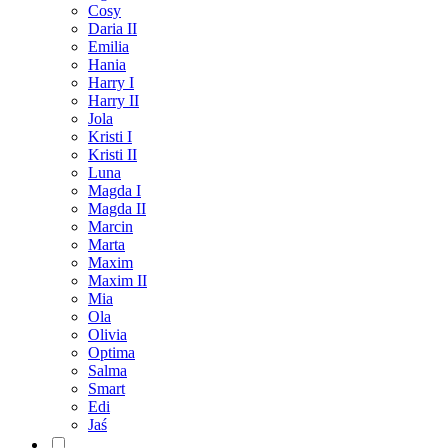
Cosy
Daria II
Emilia
Hania
Harry I
Harry II
Jola
Kristi I
Kristi II
Luna
Magda I
Magda II
Marcin
Marta
Maxim
Maxim II
Mia
Ola
Olivia
Optima
Salma
Smart
Edi
Jaś