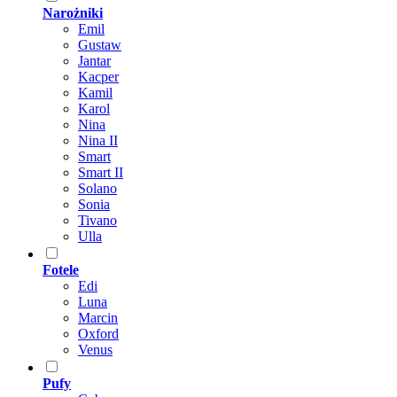
Narożniki
Emil
Gustaw
Jantar
Kacper
Kamil
Karol
Nina
Nina II
Smart
Smart II
Solano
Sonia
Tivano
Ulla
Fotele
Edi
Luna
Marcin
Oxford
Venus
Pufy