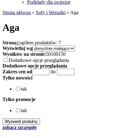
Podkłady dla zwierząt
Strona główna
»
Sofy i Wersalki
»
Aga
Aga
Strona
1
ogółem produktów: 7
Wyświetlaj wg
Wyników na stronie:
50
100
150
Dodatkowe opcje przeglądania
Dodatkowe opcje przeglądania
Zakres cen od
do
Tylko nowości
tak
Tylko promocje
tak
zobacz szczegóły