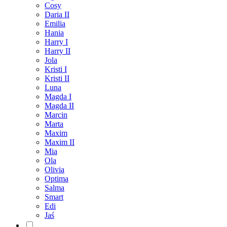
Cosy
Daria II
Emilia
Hania
Harry I
Harry II
Jola
Kristi I
Kristi II
Luna
Magda I
Magda II
Marcin
Marta
Maxim
Maxim II
Mia
Ola
Olivia
Optima
Salma
Smart
Edi
Jaś