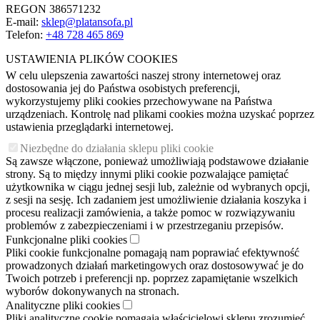
REGON 386571232
E-mail:
sklep@platansofa.pl
Telefon:
+48
728 465 869
USTAWIENIA PLIKÓW COOKIES
W celu ulepszenia zawartości naszej strony internetowej oraz
dostosowania jej do Państwa osobistych preferencji,
wykorzystujemy pliki cookies przechowywane na Państwa
urządzeniach. Kontrolę nad plikami cookies można uzyskać poprzez
ustawienia przeglądarki internetowej.
Niezbędne do działania sklepu pliki cookie
Są zawsze włączone, ponieważ umożliwiają podstawowe działanie
strony. Są to między innymi pliki cookie pozwalające pamiętać
użytkownika w ciągu jednej sesji lub, zależnie od wybranych opcji,
z sesji na sesję. Ich zadaniem jest umożliwienie działania koszyka i
procesu realizacji zamówienia, a także pomoc w rozwiązywaniu
problemów z zabezpieczeniami i w przestrzeganiu przepisów.
Funkcjonalne pliki cookies
Pliki cookie funkcjonalne pomagają nam poprawiać efektywność
prowadzonych działań marketingowych oraz dostosowywać je do
Twoich potrzeb i preferencji np. poprzez zapamiętanie wszelkich
wyborów dokonywanych na stronach.
Analityczne pliki cookies
Pliki analityczne cookie pomagają właścicielowi sklepu zrozumieć,