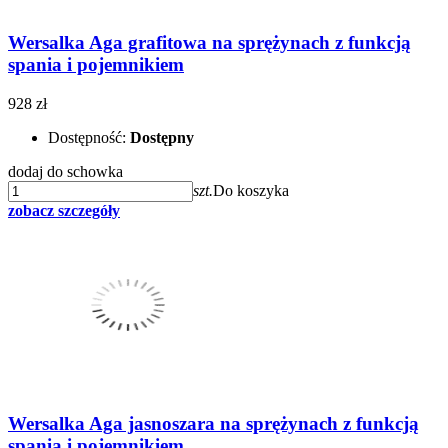
Wersalka Aga grafitowa na sprężynach z funkcją
spania i pojemnikiem
928 zł
Dostępność:
Dostępny
dodaj do schowka
szt.
Do koszyka
zobacz szczegóły
Wersalka Aga jasnoszara na sprężynach z funkcją
spania i pojemnikiem