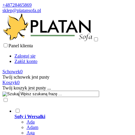
+48728465869
sklep@platansofa.pl
Panel klienta
Zaloguj się
Załóż konto
Schowek
0
Twój schowek jest pusty
Koszyk
0
Twój koszyk jest pusty ...
Sofy i Wersalki
Ada
Adam
Aga