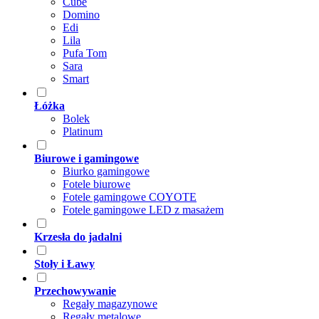
Cube
Domino
Edi
Lila
Pufa Tom
Sara
Smart
Łóżka
Bolek
Platinum
Biurowe i gamingowe
Biurko gamingowe
Fotele biurowe
Fotele gamingowe COYOTE
Fotele gamingowe LED z masażem
Krzesła do jadalni
Stoły i Ławy
Przechowywanie
Regały magazynowe
Regały metalowe