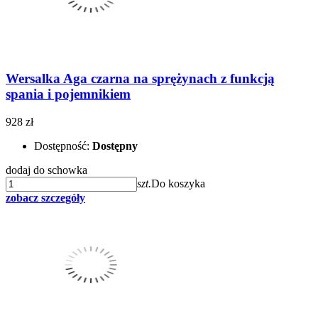
Wersalka Aga czarna na sprężynach z funkcją
spania i pojemnikiem
928 zł
Dostępność:
Dostępny
dodaj do schowka
szt.
Do koszyka
zobacz szczegóły