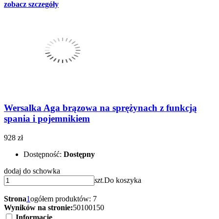
zobacz szczegóły
Wersalka Aga brązowa na sprężynach z funkcją
spania i pojemnikiem
928 zł
Dostępność:
Dostępny
dodaj do schowka
szt.
Do koszyka
Strona
1
ogółem produktów: 7
Wyników na stronie:
50
100
150
Informacje