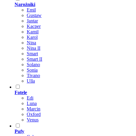
Narożniki
Emil
Gustaw
Jantar
Kacper
Kamil
Karol
Nina
Nina II
Smart
Smart II
Solano
Sonia
Tivano
Ulla
Fotele
Edi
Luna
Marcin
Oxford
Venus
Pufy