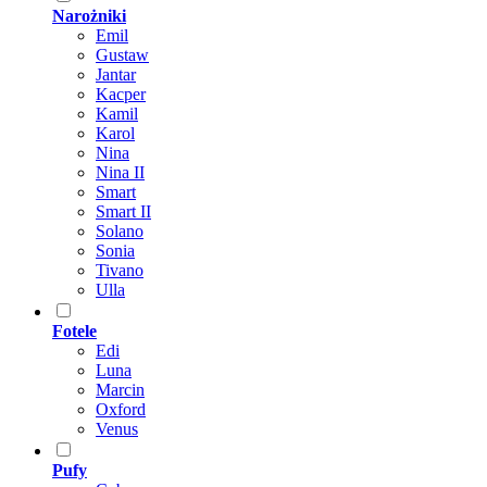
Narożniki
Emil
Gustaw
Jantar
Kacper
Kamil
Karol
Nina
Nina II
Smart
Smart II
Solano
Sonia
Tivano
Ulla
Fotele
Edi
Luna
Marcin
Oxford
Venus
Pufy