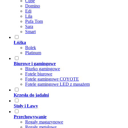
Cube
Domino
Edi
Lila
Pufa Tom
Sara
Smart
Łóżka
Bolek
Platinum
Biurowe i gamingowe
Biurko gamingowe
Fotele biurowe
Fotele gamingowe COYOTE
Fotele gamingowe LED z masażem
Krzesła do jadalni
Stoły i Ławy
Przechowywanie
Regały magazynowe
Regały metalowe