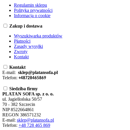
Regulamin sklepu
Polityka prywatności
Informacja o cookie
Zakup i dostawa
Wyszukiwarka produktów
Płatności
Zasady wysyłki
Zwroty
Kontakt
Kontakt
E-mail:
sklep@platansofa.pl
Telefon:
+48728465869
Siedziba firmy
PLATAN SOFA sp. z o. o.
ul. Jagiellońska 50/57
70 - 382 Szczecin
NIP 8522664861
REGON 386571232
E-mail:
sklep@platansofa.pl
Telefon:
+48
728 465 869