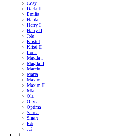
Cosy
Daria II
Emilia
Hania
Harry I
Harry II
Jola
Kristi I
Kristi II
Luna
Magda I
Magda II
Marcin
Marta
Maxim
Maxim II
Mia
Ola
Olivia
Optima
Salma
Smart
Edi
Jaś