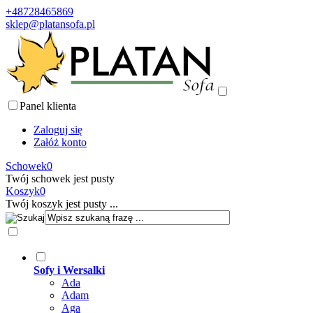
+48728465869
sklep@platansofa.pl
Panel klienta
Zaloguj się
Załóż konto
Schowek
0
Twój schowek jest pusty
Koszyk
0
Twój koszyk jest pusty ...
Sofy i Wersalki
Ada
Adam
Aga