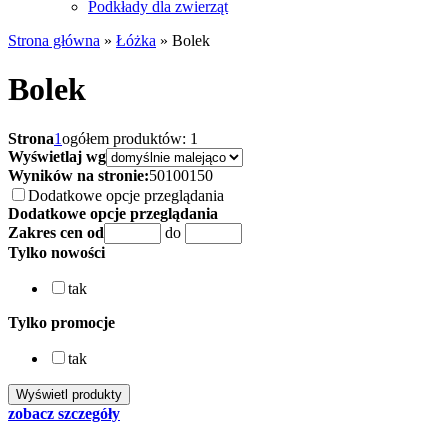
Podkłady dla zwierząt
Strona główna
»
Łóżka
»
Bolek
Bolek
Strona
1
ogółem produktów: 1
Wyświetlaj wg
Wyników na stronie:
50
100
150
Dodatkowe opcje przeglądania
Dodatkowe opcje przeglądania
Zakres cen od
do
Tylko nowości
tak
Tylko promocje
tak
zobacz szczegóły