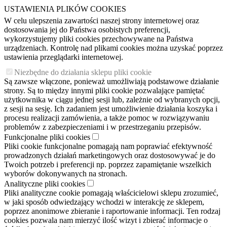
USTAWIENIA PLIKÓW COOKIES
W celu ulepszenia zawartości naszej strony internetowej oraz
dostosowania jej do Państwa osobistych preferencji,
wykorzystujemy pliki cookies przechowywane na Państwa
urządzeniach. Kontrolę nad plikami cookies można uzyskać poprzez
ustawienia przeglądarki internetowej.
Niezbędne do działania sklepu pliki cookie
Są zawsze włączone, ponieważ umożliwiają podstawowe działanie
strony. Są to między innymi pliki cookie pozwalające pamiętać
użytkownika w ciągu jednej sesji lub, zależnie od wybranych opcji,
z sesji na sesję. Ich zadaniem jest umożliwienie działania koszyka i
procesu realizacji zamówienia, a także pomoc w rozwiązywaniu
problemów z zabezpieczeniami i w przestrzeganiu przepisów.
Funkcjonalne pliki cookies
Pliki cookie funkcjonalne pomagają nam poprawiać efektywność
prowadzonych działań marketingowych oraz dostosowywać je do
Twoich potrzeb i preferencji np. poprzez zapamiętanie wszelkich
wyborów dokonywanych na stronach.
Analityczne pliki cookies
Pliki analityczne cookie pomagają właścicielowi sklepu zrozumieć,
w jaki sposób odwiedzający wchodzi w interakcję ze sklepem,
poprzez anonimowe zbieranie i raportowanie informacji. Ten rodzaj
cookies pozwala nam mierzyć ilość wizyt i zbierać informacje o