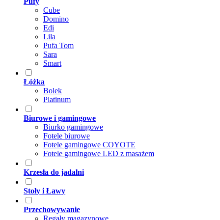
Pufy
Cube
Domino
Edi
Lila
Pufa Tom
Sara
Smart
Łóżka
Bolek
Platinum
Biurowe i gamingowe
Biurko gamingowe
Fotele biurowe
Fotele gamingowe COYOTE
Fotele gamingowe LED z masażem
Krzesła do jadalni
Stoły i Ławy
Przechowywanie
Regały magazynowe