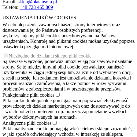
E-mail:
sklep@platansofa.pl
Telefon:
+48
728 465 869
USTAWIENIA PLIKÓW COOKIES
W celu ulepszenia zawartości naszej strony internetowej oraz
dostosowania jej do Państwa osobistych preferencji,
wykorzystujemy pliki cookies przechowywane na Państwa
urządzeniach. Kontrolę nad plikami cookies można uzyskać poprzez
ustawienia przeglądarki internetowej.
Niezbędne do działania sklepu pliki cookie
Są zawsze włączone, ponieważ umożliwiają podstawowe działanie
strony. Są to między innymi pliki cookie pozwalające pamiętać
użytkownika w ciągu jednej sesji lub, zależnie od wybranych opcji,
z sesji na sesję. Ich zadaniem jest umożliwienie działania koszyka i
procesu realizacji zamówienia, a także pomoc w rozwiązywaniu
problemów z zabezpieczeniami i w przestrzeganiu przepisów.
Funkcjonalne pliki cookies
Pliki cookie funkcjonalne pomagają nam poprawiać efektywność
prowadzonych działań marketingowych oraz dostosowywać je do
Twoich potrzeb i preferencji np. poprzez zapamiętanie wszelkich
wyborów dokonywanych na stronach.
Analityczne pliki cookies
Pliki analityczne cookie pomagają właścicielowi sklepu zrozumieć,
w jaki sposób odwiedzający wchodzi w interakcję ze sklepem,