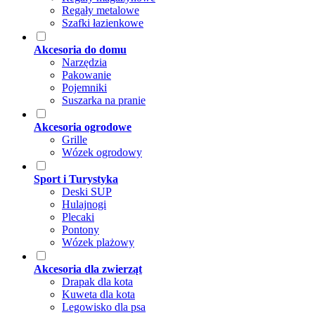
Regały metalowe
Szafki łazienkowe
Akcesoria do domu
Narzędzia
Pakowanie
Pojemniki
Suszarka na pranie
Akcesoria ogrodowe
Grille
Wózek ogrodowy
Sport i Turystyka
Deski SUP
Hulajnogi
Plecaki
Pontony
Wózek plażowy
Akcesoria dla zwierząt
Drapak dla kota
Kuweta dla kota
Legowisko dla psa