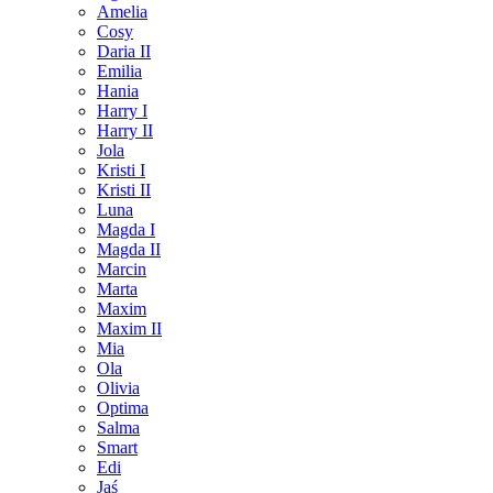
Amelia
Cosy
Daria II
Emilia
Hania
Harry I
Harry II
Jola
Kristi I
Kristi II
Luna
Magda I
Magda II
Marcin
Marta
Maxim
Maxim II
Mia
Ola
Olivia
Optima
Salma
Smart
Edi
Jaś