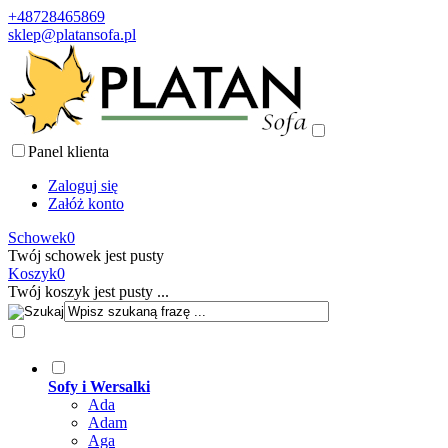
+48728465869
sklep@platansofa.pl
Panel klienta
Zaloguj się
Załóż konto
Schowek
0
Twój schowek jest pusty
Koszyk
0
Twój koszyk jest pusty ...
Sofy i Wersalki
Ada
Adam
Aga