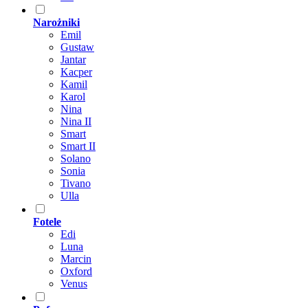
Narożniki
Emil
Gustaw
Jantar
Kacper
Kamil
Karol
Nina
Nina II
Smart
Smart II
Solano
Sonia
Tivano
Ulla
Fotele
Edi
Luna
Marcin
Oxford
Venus