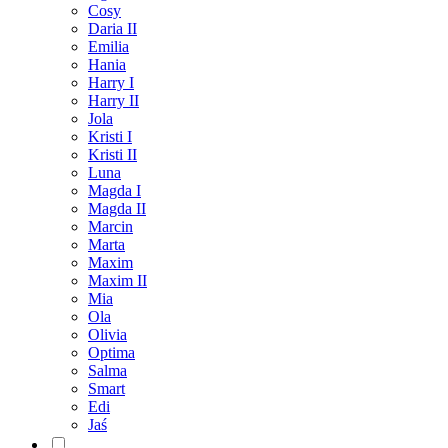
Cosy
Daria II
Emilia
Hania
Harry I
Harry II
Jola
Kristi I
Kristi II
Luna
Magda I
Magda II
Marcin
Marta
Maxim
Maxim II
Mia
Ola
Olivia
Optima
Salma
Smart
Edi
Jaś