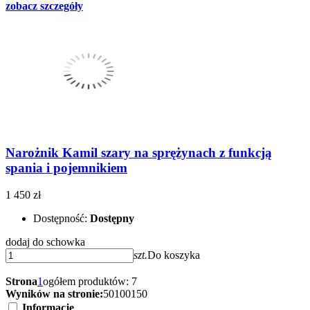
zobacz szczegóły
Narożnik Kamil szary na sprężynach z funkcją
spania i pojemnikiem
1 450 zł
Dostępność:
Dostępny
dodaj do schowka
szt.
Do koszyka
Strona
1
ogółem produktów: 7
Wyników na stronie:
50
100
150
Informacje