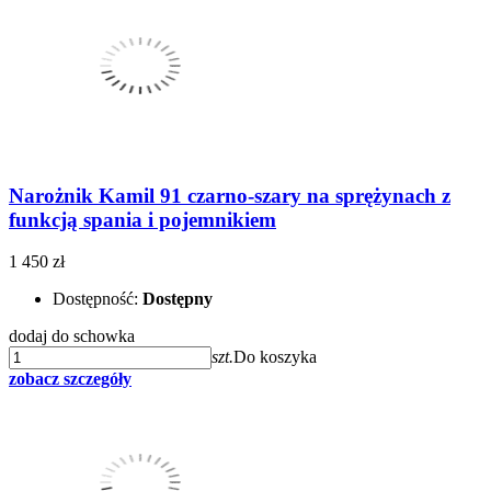
Narożnik Kamil 91 czarno-szary na sprężynach z
funkcją spania i pojemnikiem
1 450 zł
Dostępność:
Dostępny
dodaj do schowka
szt.
Do koszyka
zobacz szczegóły