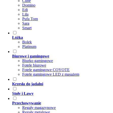
Cube
Domino
Edi
Lila
Pufa Tom
Sara
Smart
Łóżka
Bolek
Platinum
Biurowe i gamingowe
Biurko gamingowe
Fotele biurowe
Fotele gamingowe COYOTE
Fotele gamingowe LED z masażem
Krzesła do jadalni
Stoły i Ławy
Przechowywanie
Regały magazynowe
Regały metalowe