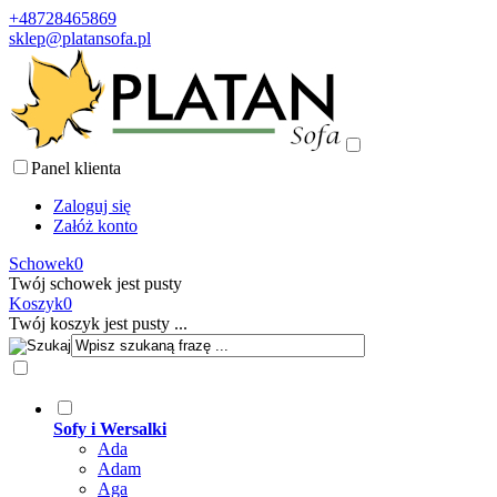
+48728465869
sklep@platansofa.pl
Panel klienta
Zaloguj się
Załóż konto
Schowek
0
Twój schowek jest pusty
Koszyk
0
Twój koszyk jest pusty ...
Sofy i Wersalki
Ada
Adam
Aga