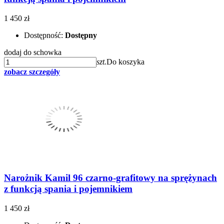
1 450 zł
Dostępność:
Dostępny
dodaj do schowka
szt.
Do koszyka
zobacz szczegóły
Narożnik Kamil 96 czarno-grafitowy na sprężynach
z funkcją spania i pojemnikiem
1 450 zł