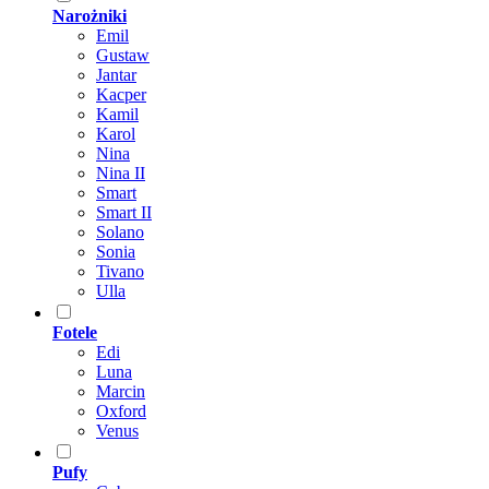
Narożniki
Emil
Gustaw
Jantar
Kacper
Kamil
Karol
Nina
Nina II
Smart
Smart II
Solano
Sonia
Tivano
Ulla
Fotele
Edi
Luna
Marcin
Oxford
Venus
Pufy