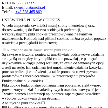
REGON 386571232
E-mail:
sklep@platansofa.pl
Telefon:
+48
728 465 869
USTAWIENIA PLIKÓW COOKIES
W celu ulepszenia zawartości naszej strony internetowej oraz
dostosowania jej do Państwa osobistych preferencji,
wykorzystujemy pliki cookies przechowywane na Państwa
urządzeniach. Kontrolę nad plikami cookies można uzyskać poprzez
ustawienia przeglądarki internetowej.
Niezbędne do działania sklepu pliki cookie
Są zawsze włączone, ponieważ umożliwiają podstawowe działanie
strony. Są to między innymi pliki cookie pozwalające pamiętać
użytkownika w ciągu jednej sesji lub, zależnie od wybranych opcji,
z sesji na sesję. Ich zadaniem jest umożliwienie działania koszyka i
procesu realizacji zamówienia, a także pomoc w rozwiązywaniu
problemów z zabezpieczeniami i w przestrzeganiu przepisów.
Funkcjonalne pliki cookies
Pliki cookie funkcjonalne pomagają nam poprawiać efektywność
prowadzonych działań marketingowych oraz dostosowywać je do
Twoich potrzeb i preferencji np. poprzez zapamiętanie wszelkich
wyborów dokonywanych na stronach.
Analityczne pliki cookies
Pliki analityczne cookie pomagają właścicielowi sklepu zrozumieć,