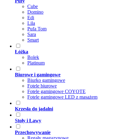
Pufy
Cube
Domino
Edi
Lila
Pufa Tom
Sara
Smart
Łóżka
Bolek
Platinum
Biurowe i gamingowe
Biurko gamingowe
Fotele biurowe
Fotele gamingowe COYOTE
Fotele gamingowe LED z masażem
Krzesła do jadalni
Stoły i Ławy
Przechowywanie
Regały magazynowe