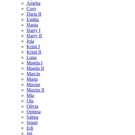
Amelia
Cosy
Daria II
Emilia
Hania
Harry I
Harry II
Jola
Kristi I
Kristi II
Luna
Magda I
Magda II
Marcin
Marta
Maxim
Maxim II
Mia
Ola
Olivia
Optima
Salma
Smart
Edi
Jaś