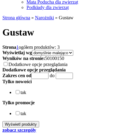
Mata Poducha dla zwierząt
Podkłady dla zwierząt
Strona główna
»
Narożniki
»
Gustaw
Gustaw
Strona
1
ogółem produktów: 3
Wyświetlaj wg
Wyników na stronie:
50
100
150
Dodatkowe opcje przeglądania
Dodatkowe opcje przeglądania
Zakres cen od
do
Tylko nowości
tak
Tylko promocje
tak
zobacz szczegóły