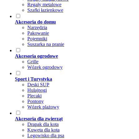
Regały metalowe
Szafki łazienkowe
Akcesoria do domu
Narzędzia
Pakowanie
Pojemniki
Suszarka na pranie
Akcesoria ogrodowe
Grille
Wózek ogrodowy
Sport i Turystyka
Deski SUP
Hulajnogi
Plecaki
Pontony
Wózek plażowy
Akcesoria dla zwierząt
Drapak dla kota
Kuweta dla kota
Legowisko dla psa