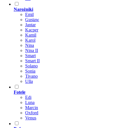
Narożniki
Emil
Gustaw
Jantar
Kacper
Kamil
Karol
Nina
Nina II
Smart
Smart II
Solano
Sonia
Tivano
Ulla
Fotele
Edi
Luna
Marcin
Oxford
Venus