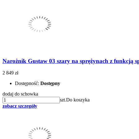
Narożnik Gustaw 03 szary na sprężynach z funkcją s
2 849 zł
Dostępność:
Dostępny
dodaj do schowka
szt.
Do koszyka
zobacz szczegóły