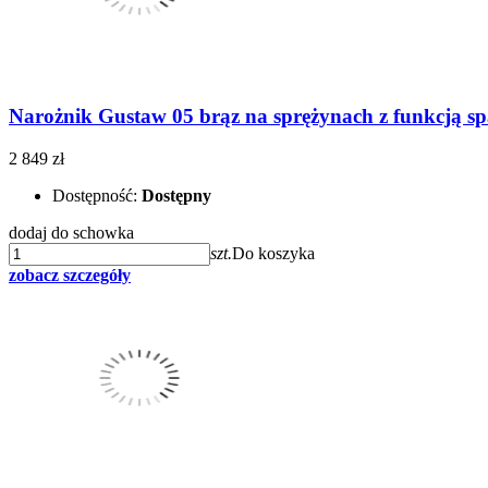
Narożnik Gustaw 05 brąz na sprężynach z funkcją sp
2 849 zł
Dostępność:
Dostępny
dodaj do schowka
szt.
Do koszyka
zobacz szczegóły