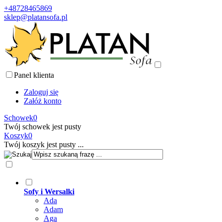
+48728465869
sklep@platansofa.pl
Panel klienta
Zaloguj się
Załóż konto
Schowek
0
Twój schowek jest pusty
Koszyk
0
Twój koszyk jest pusty ...
Sofy i Wersalki
Ada
Adam
Aga