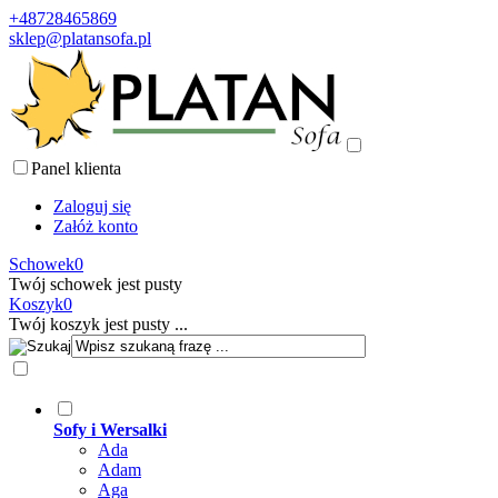
+48728465869
sklep@platansofa.pl
Panel klienta
Zaloguj się
Załóż konto
Schowek
0
Twój schowek jest pusty
Koszyk
0
Twój koszyk jest pusty ...
Sofy i Wersalki
Ada
Adam
Aga