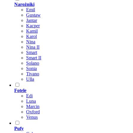
Narożniki
Emil
Gustaw
Jantar
Kacper
Kamil
Karol
Nina
Nina II
Smart
Smart II
Solano
Sonia
Tivano
Ulla
Fotele
Edi
Luna
Marcin
Oxford
Venus
Pufy