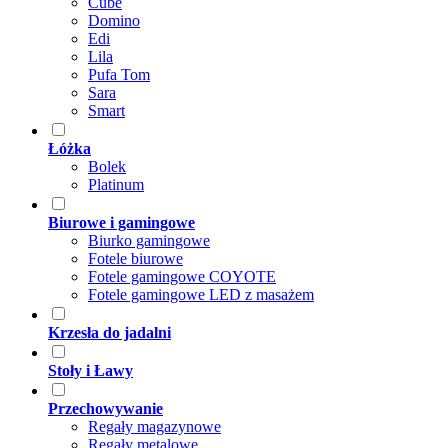
Cube
Domino
Edi
Lila
Pufa Tom
Sara
Smart
Łóżka
Bolek
Platinum
Biurowe i gamingowe
Biurko gamingowe
Fotele biurowe
Fotele gamingowe COYOTE
Fotele gamingowe LED z masażem
Krzesła do jadalni
Stoły i Ławy
Przechowywanie
Regały magazynowe
Regały metalowe