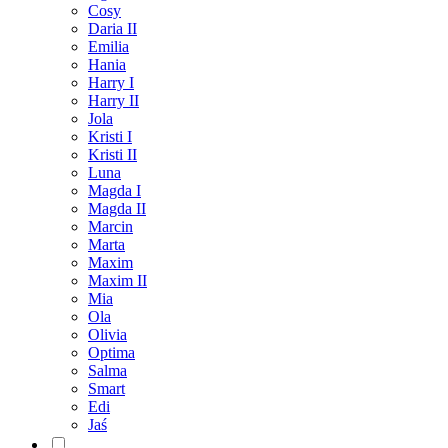
Cosy
Daria II
Emilia
Hania
Harry I
Harry II
Jola
Kristi I
Kristi II
Luna
Magda I
Magda II
Marcin
Marta
Maxim
Maxim II
Mia
Ola
Olivia
Optima
Salma
Smart
Edi
Jaś