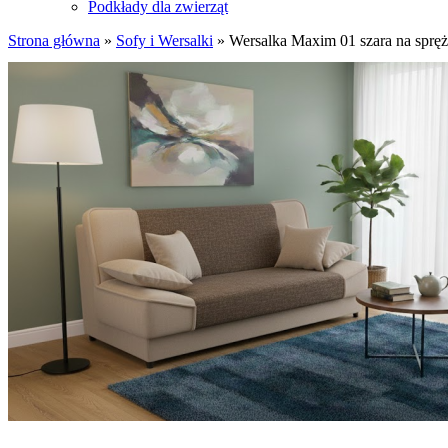
Podkłady dla zwierząt
Strona główna
»
Sofy i Wersalki
»
Wersalka Maxim 01 szara na spręż